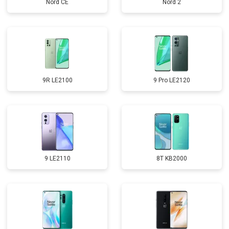
Nord CE
Nord 2
9R LE2100
9 Pro LE2120
9 LE2110
8T KB2000