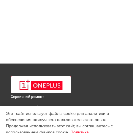
Сервисный ремонт
ВЫБЕРИ СВОЙ ГОРОД
Этот сайт использует файлы cookie для аналитики и
Ремонт телефона 10 Pro NE2210 OnePlus в
Краснодаре
обеспечения наилучшего пользовательского опыта.
Ремонт телефона 10 Pro NE2210 OnePlus в
Ростове-на-Дону
Продолжая использовать этот сайт, вы соглашаетесь с
Ремонт телефона 10 Pro NE2210 OnePlus в
Нижнем
использованием файлов cookie.
Политика